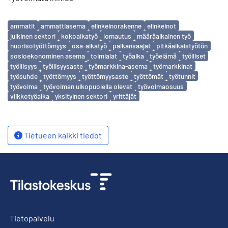
Avainsanat
ammatit
ammattiasema
elinkeinorakenne
elinkeinot
julkinen sektori
kokoaikatyö
lomautus
määräaikainen työ
nuorisotyöttömyys
osa-aikatyö
palkansaajat
pitkäaikaistyötön
sosioekonominen asema
toimialat
työaika
työelämä
työlliset
työllisyys
työllisyysaste
työmarkkina-asema
työmarkkinat
työsuhde
työttömyys
työttömyysaste
työttömät
työtunnit
työvoima
työvoiman ulkopuolella olevat
työvoimaosuus
viikkotyöaika
yksityinen sektori
yrittäjät
Tietueen kaikki tiedot
Tietopalvelu