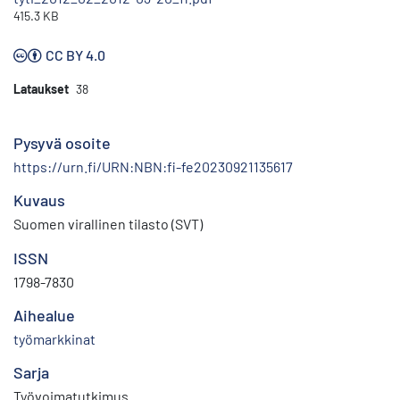
415.3 KB
CC BY 4.0
Lataukset
38
Pysyvä osoite
https://urn.fi/URN:NBN:fi-fe20230921135617
Kuvaus
Suomen virallinen tilasto (SVT)
ISSN
1798-7830
Aihealue
työmarkkinat
Sarja
Työvoimatutkimus