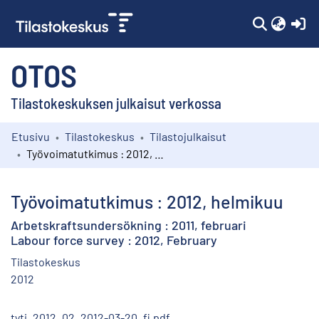
(c
OTOS
Tilastokeskuksen julkaisut verkossa
Etusivu
Tilastokeskus
Tilastojulkaisut
Kokoelmat
Työvoimatutkimus : 2012, helmikuu
Selaa
Työvoimatutkimus : 2012, helmikuu
Arbetskraftsundersökning : 2011, februari
Labour force survey : 2012, February
Tilastokeskus
2012
tyti_2012_02_2012-03-20_fi.pdf