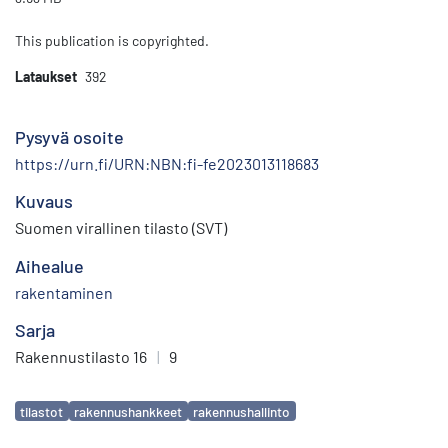
This publication is copyrighted.
Lataukset
392
Pysyvä osoite
https://urn.fi/URN:NBN:fi-fe2023013118683
Kuvaus
Suomen virallinen tilasto (SVT)
Aihealue
rakentaminen
Sarja
Rakennustilasto 16
|
9
Avainsanat
tilastot
rakennushankkeet
rakennushallinto