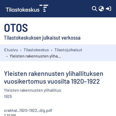
(c
OTOS
Tilastokeskuksen julkaisut verkossa
Etusivu
Tilastokeskus
Tilastojulkaisut
Kokoelmat
Yleisten rakennusten ylihallituksen vuosikertomus vuosilta 1920–1922
Selaa
Yleisten rakennusten ylihallituksen
vuosikertomus vuosilta 1920–1922
Yleisten rakennusten ylihallitus
1925
xrakhal_1920-1922_dig.pdf
3.93 MB