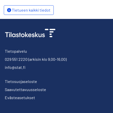
Tietueen kaikki tiedot
Tietopalvelu
029 551 2220
(arkisin klo 9.00-16.00)
info@stat.fi
Tietosuojaseloste
Saavutettavuusseloste
Evästeasetukset