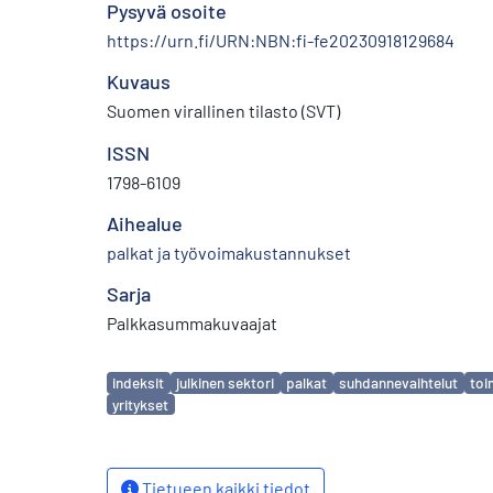
Pysyvä osoite
https://urn.fi/URN:NBN:fi-fe20230918129684
Kuvaus
Suomen virallinen tilasto (SVT)
ISSN
1798-6109
Aihealue
palkat ja työvoimakustannukset
Sarja
Palkkasummakuvaajat
Avainsanat
indeksit
julkinen sektori
palkat
suhdannevaihtelut
toi
yritykset
Tietueen kaikki tiedot