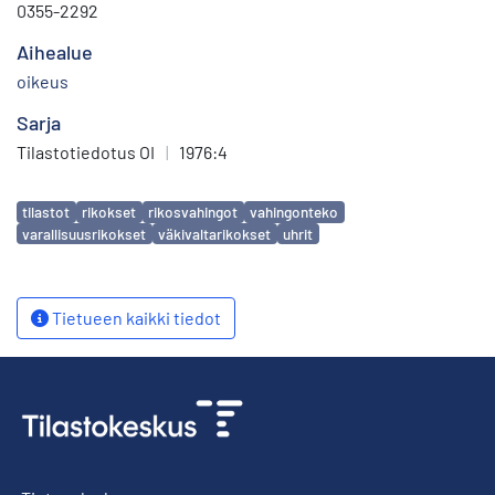
0355-2292
Aihealue
oikeus
Sarja
Tilastotiedotus OI
|
1976:4
Avainsanat
tilastot
rikokset
rikosvahingot
vahingonteko
varallisuusrikokset
väkivaltarikokset
uhrit
Tietueen kaikki tiedot