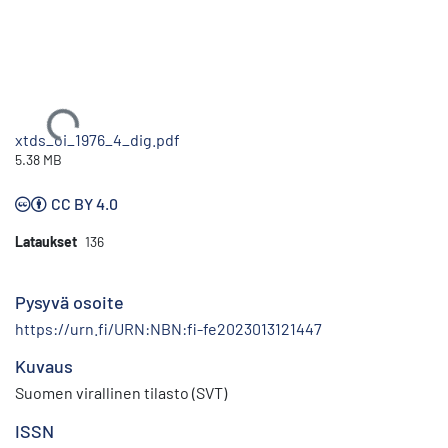
Ladataan...
xtds_oi_1976_4_dig.pdf
5.38 MB
CC BY 4.0
Lataukset
136
Pysyvä osoite
https://urn.fi/URN:NBN:fi-fe2023013121447
Kuvaus
Suomen virallinen tilasto (SVT)
ISSN