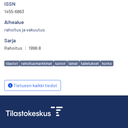
ISSN
1455-6863
Aihealue
rahoitus ja vakuutus
Sarja
Rahoitus
|
1998:8
Avainsanat
tilastot
rahoitusmarkkinat
luotot
lainat
talletukset
korko
Tietueen kaikki tiedot