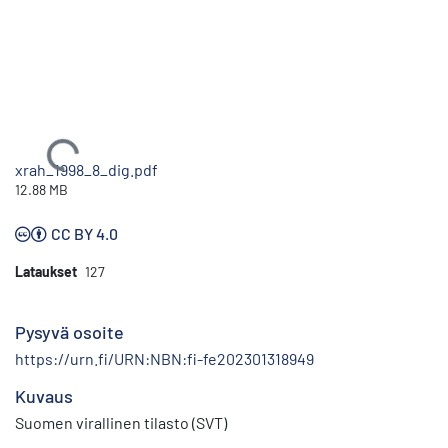
Ladataan...
xrah_1998_8_dig.pdf
12.88 MB
CC BY 4.0
Lataukset
127
Pysyvä osoite
https://urn.fi/URN:NBN:fi-fe202301318949
Kuvaus
Suomen virallinen tilasto (SVT)