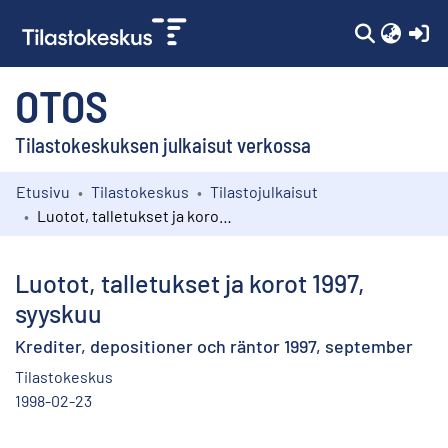
(c
OTOS
Tilastokeskuksen julkaisut verkossa
Etusivu
Tilastokeskus
Tilastojulkaisut
Kokoelmat
Luotot, talletukset ja korot 1997, syyskuu
Selaa
Luotot, talletukset ja korot 1997,
syyskuu
Krediter, depositioner och räntor 1997, september
Tilastokeskus
1998-02-23