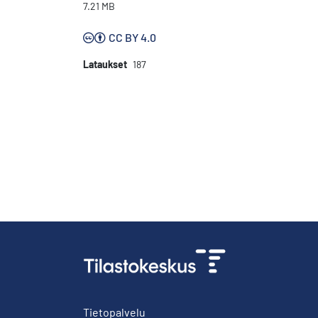
7.21 MB
CC BY 4.0
Lataukset
187
Tietopalvelu