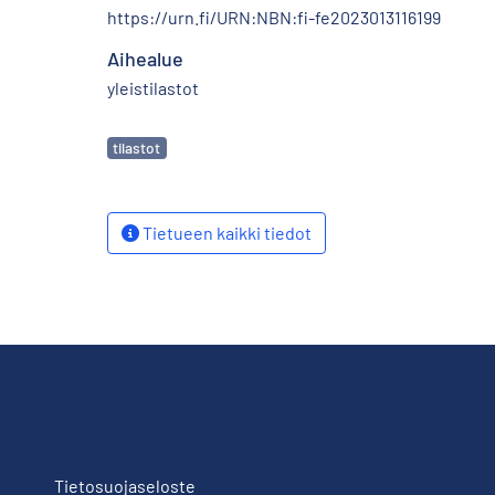
https://urn.fi/URN:NBN:fi-fe2023013116199
Aihealue
yleistilastot
Avainsanat
tilastot
Tietueen kaikki tiedot
Tietosuojaseloste