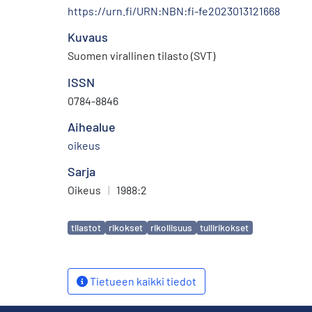
https://urn.fi/URN:NBN:fi-fe2023013121668
Kuvaus
Suomen virallinen tilasto (SVT)
ISSN
0784-8846
Aihealue
oikeus
Sarja
Oikeus
|
1988:2
Avainsanat
tilastot
rikokset
rikollisuus
tullirikokset
Tietueen kaikki tiedot