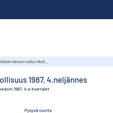
Poliisin tietoon tullut rikollisuus 1987, 4.neljännes
ikollisuus 1987, 4.neljännes
nedom 1987, 4:e kvartalet
Pysyvä osoite