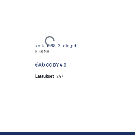
Ladataan...
xoik_1988_2_dig.pdf
6.38 MB
CC BY 4.0
Lataukset
247