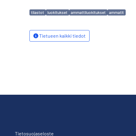
Avainsanat
tilastot
luokitukset
ammattiluokitukset
ammatit
Tietueen kaikki tiedot
Tietosuojaseloste