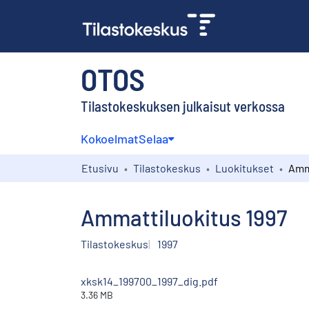
OTOS
Tilastokeskuksen julkaisut verkossa
Kokoelmat
Selaa
Etusivu
Tilastokeskus
Luokitukset
Amma
Ammattiluokitus 1997
Tilastokeskus
1997
xksk14_199700_1997_dig.pdf
3.36 MB