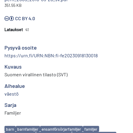
351.55 KB
CC BY 4.0
Lataukset
41
Pysyvä osoite
https://urn.fi/URN:NBN:fi-fe20230918130018
Kuvaus
Suomen virallinen tilasto (SVT)
Aihealue
väestö
Sarja
Familjer
Avainsanat
barn
barnfamiljer
ensamförsörjarfamiljer
familjer