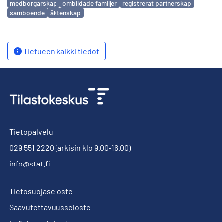
medborgarskap
ombildade familjer
registrerat partnerskap
samboende
äktenskap
Tietueen kaikki tiedot
Tietopalvelu
029 551 2220
(arkisin klo 9.00-16.00)
info@stat.fi
Tietosuojaseloste
Saavutettavuusseloste