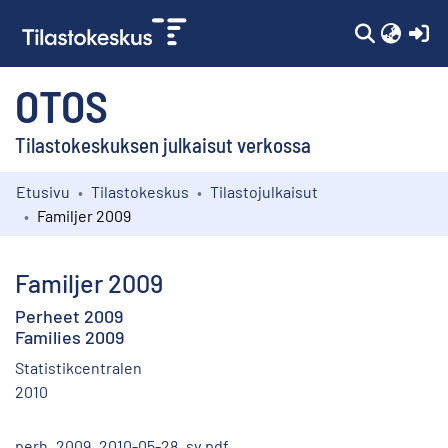
(c
OTOS
Tilastokeskuksen julkaisut verkossa
Etusivu
Tilastokeskus
Tilastojulkaisut
Kokoelmat
Familjer 2009
Selaa
Familjer 2009
Perheet 2009
Families 2009
Statistikcentralen
2010
perh_2009_2010-05-28_sv.pdf