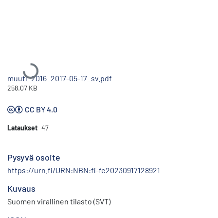
Ladataan...
muutl_2016_2017-05-17_sv.pdf
258.07 KB
CC BY 4.0
Lataukset
47
Pysyvä osoite
https://urn.fi/URN:NBN:fi-fe20230917128921
Kuvaus
Suomen virallinen tilasto (SVT)