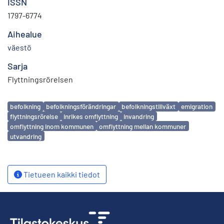
ISSN
1797-6774
Aihealue
väestö
Sarja
Flyttningsrörelsen
Avainsanat
befolkning
befolkningsförändringar
befolkningstillväxt
emigration
flyttningsrörelse
inrikes omflyttning
invandring
omflyttning inom kommunen
omflyttning mellan kommuner
utvandring
Tietueen kaikki tiedot