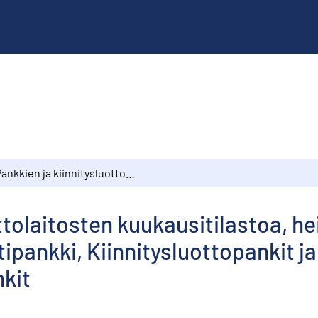
Pankkien ja kiinnitysluottolaitosten kuukausitilastoa, heinäkuu 1978 : Suomen Pankki, Liikepankit, Postipankki, Kiinnitysluottopankit ja -laitokset, Osuuspankit, Säästöpankit
ottolaitosten kuukausitilastoa, h
tipankki, Kiinnitysluottopankit ja
kit