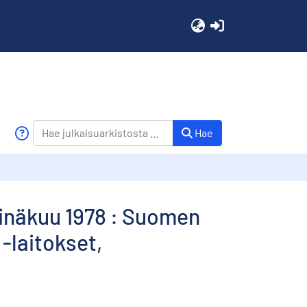
(current)
Hae
einäkuu 1978 : Suomen
 -laitokset,