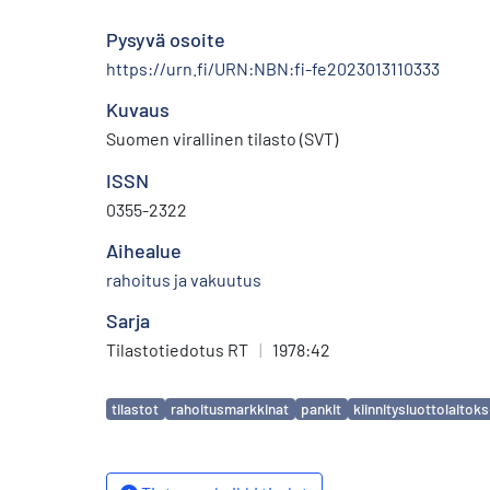
Pysyvä osoite
https://urn.fi/URN:NBN:fi-fe2023013110333
Kuvaus
Suomen virallinen tilasto (SVT)
ISSN
0355-2322
Aihealue
rahoitus ja vakuutus
Sarja
Tilastotiedotus RT
|
1978:42
Avainsanat
tilastot
rahoitusmarkkinat
pankit
kiinnitysluottolaitoks