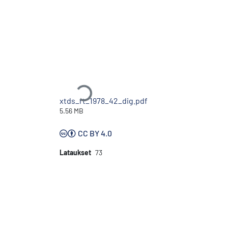
Ladataan...
xtds_rt_1978_42_dig.pdf
5.56 MB
CC BY 4.0
Lataukset
73