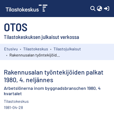
(c
OTOS
Tilastokeskuksen julkaisut verkossa
Etusivu
Tilastokeskus
Tilastojulkaisut
Kokoelmat
Rakennusalan työntekijöiden palkat 1980, 4. neljännes
Selaa
Rakennusalan työntekijöiden palkat
1980, 4. neljännes
Arbetslönerna inom byggnadsbranschen 1980, 4
kvartalet
Tilastokeskus
1981-04-28