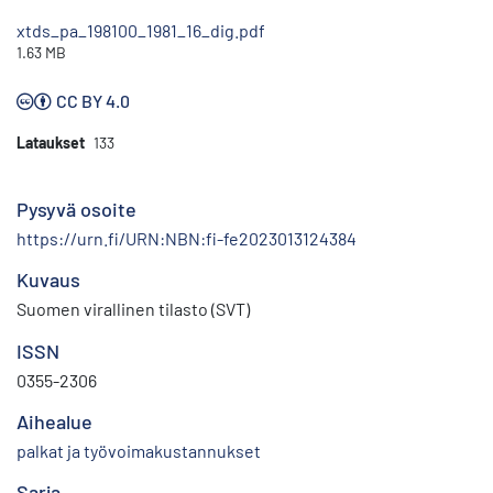
xtds_pa_198100_1981_16_dig.pdf
1.63 MB
CC BY 4.0
Lataukset
133
Pysyvä osoite
https://urn.fi/URN:NBN:fi-fe2023013124384
Kuvaus
Suomen virallinen tilasto (SVT)
ISSN
0355-2306
Aihealue
palkat ja työvoimakustannukset
Sarja