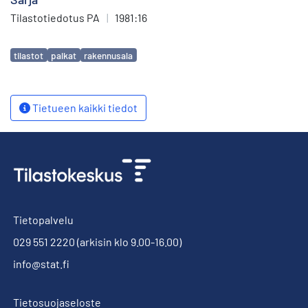
Tilastotiedotus PA
|
1981:16
Avainsanat
tilastot
palkat
rakennusala
Tietueen kaikki tiedot
Tietopalvelu
029 551 2220
(arkisin klo 9.00-16.00)
info@stat.fi
Tietosuojaseloste