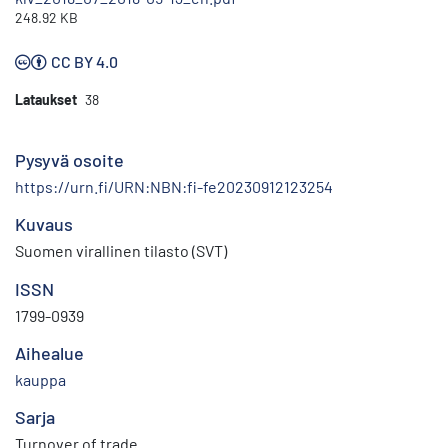
248.92 KB
CC BY 4.0
Lataukset
38
Pysyvä osoite
https://urn.fi/URN:NBN:fi-fe20230912123254
Kuvaus
Suomen virallinen tilasto (SVT)
ISSN
1799-0939
Aihealue
kauppa
Sarja
Turnover of trade