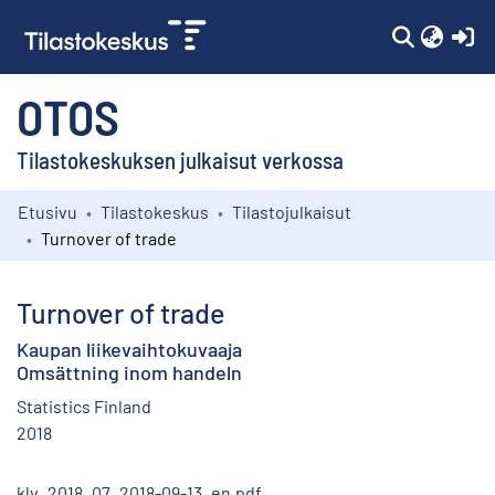
(c
OTOS
Tilastokeskuksen julkaisut verkossa
Etusivu
Tilastokeskus
Tilastojulkaisut
Kokoelmat
Turnover of trade
Selaa
Turnover of trade
Kaupan liikevaihtokuvaaja
Omsättning inom handeln
Statistics Finland
2018
klv_2018_07_2018-09-13_en.pdf