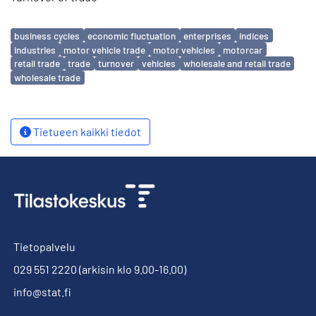
Avainsanat
business cycles
economic fluctuation
enterprises
indices
industries
motor vehicle trade
motor vehicles
motorcar
retail trade
trade
turnover
vehicles
wholesale and retail trade
wholesale trade
Tietueen kaikki tiedot
Tietopalvelu
029 551 2220
(arkisin klo 9.00-16.00)
info@stat.fi