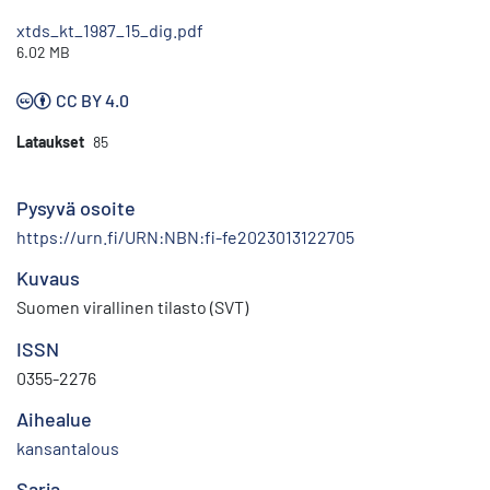
xtds_kt_1987_15_dig.pdf
6.02 MB
CC BY 4.0
Lataukset
85
Pysyvä osoite
https://urn.fi/URN:NBN:fi-fe2023013122705
Kuvaus
Suomen virallinen tilasto (SVT)
ISSN
0355-2276
Aihealue
kansantalous
Sarja