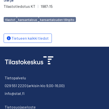
Tilastotiedotus KT
|
1987:15
Avainsanat
tilastot
kansantalous
kansantalouden tilinpito
Tietueen kaikki tiedot
Tietopalvelu
029 551 2220
(arkisin klo 9.00-16.00)
info@stat.fi
Tietosuojaseloste