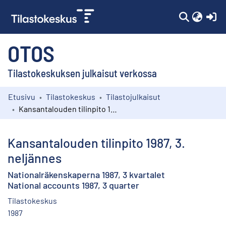
(c
OTOS
Tilastokeskuksen julkaisut verkossa
Etusivu
Tilastokeskus
Tilastojulkaisut
Kokoelmat
Kansantalouden tilinpito 1987, 3. neljännes
Selaa
Kansantalouden tilinpito 1987, 3.
neljännes
Nationalräkenskaperna 1987, 3 kvartalet
National accounts 1987, 3 quarter
Tilastokeskus
1987