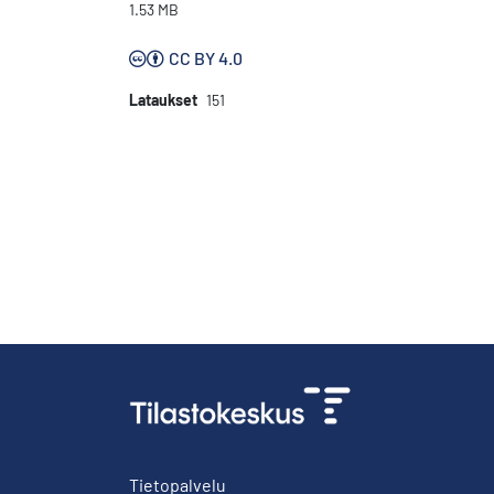
1.53 MB
CC BY 4.0
Lataukset
151
Tietopalvelu