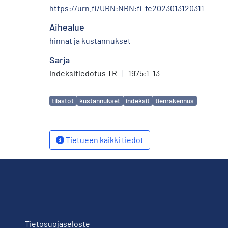
https://urn.fi/URN:NBN:fi-fe2023013120311
Aihealue
hinnat ja kustannukset
Sarja
Indeksitiedotus TR
|
1975:1–13
Avainsanat
tilastot
kustannukset
indeksit
tienrakennus
Tietueen kaikki tiedot
Tietosuojaseloste