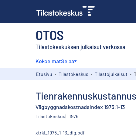
OTOS
Tilastokeskuksen julkaisut verkossa
Kokoelmat
Selaa
Etusivu
Tilastokeskus
Tilastojulkaisut
Tienrakennuskustannusi
Vägbyggnadskostnadsindex 1975:1–13
Tilastokeskus
1976
xtrki_1975_1-13_dig.pdf