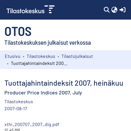
(c
OTOS
Tilastokeskuksen julkaisut verkossa
Etusivu
Tilastokeskus
Tilastojulkaisut
Kokoelmat
Tuottajahintaindeksit 2007, heinäkuu
Selaa
Tuottajahintaindeksit 2007, heinäkuu
Producer Price Indices 2007, July
Tilastokeskus
2007-08-17
xthi_200707_2007_dig.pdf
10.45 MB