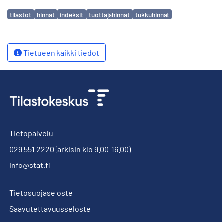
Avainsanat
tilastot
hinnat
indeksit
tuottajahinnat
tukkuhinnat
Tietueen kaikki tiedot
Tietopalvelu
029 551 2220
(arkisin klo 9.00-16.00)
info@stat.fi
Tietosuojaseloste
Saavutettavuusseloste