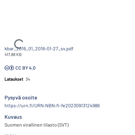
Ladataan...
kbar_2016_01_2016-01-27_sv.pdf
417.88 KB
CC BY 4.0
Lataukset
34
Pysyvä osoite
https://urn.fi/URN:NBN:fi-fe20230913124986
Kuvaus
Suomen virallinen tilasto (SVT)