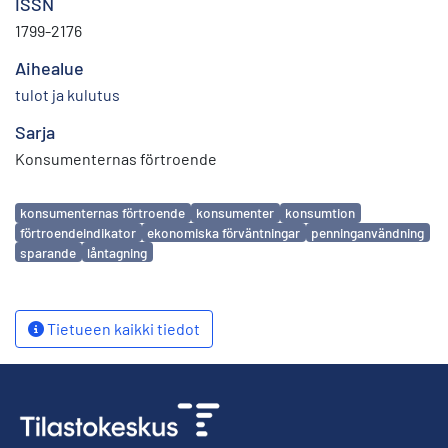
ISSN
1799-2176
Aihealue
tulot ja kulutus
Sarja
Konsumenternas förtroende
Avainsanat
konsumenternas förtroende
konsumenter
konsumtion
förtroendeindikator
ekonomiska förväntningar
penninganvändning
sparande
låntagning
Tietueen kaikki tiedot