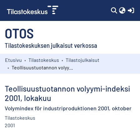
(c
OTOS
Tilastokeskuksen julkaisut verkossa
Etusivu
Tilastokeskus
Tilastojulkaisut
Kokoelmat
Teollisuustuotannon volyymi-indeksi 2001, lokakuu
Selaa
Teollisuustuotannon volyymi-indeksi
2001, lokakuu
Volymindex för industriproduktionen 2001, oktober
Tilastokeskus
2001