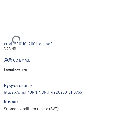
Ladataan...
xttvi_200110_2001_dig.pdf
5.28 MB
CC BY 4.0
Lataukset
129
Pysyvä osoite
https://urn.fi/URN:NBN:fi-fe2023013116755
Kuvaus
Suomen virallinen tilasto (SVT)