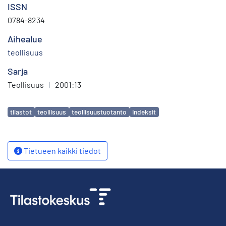
ISSN
0784-8234
Aihealue
teollisuus
Sarja
Teollisuus
|
2001:13
Avainsanat
tilastot
teollisuus
teollisuustuotanto
indeksit
Tietueen kaikki tiedot