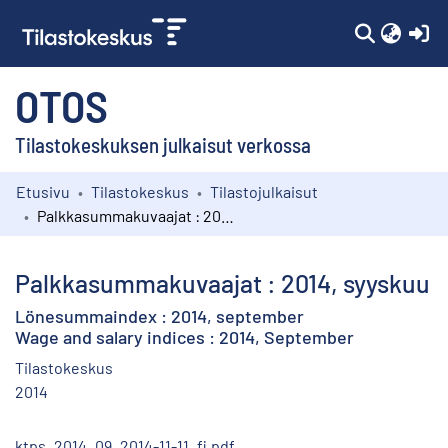
(c
OTOS
Tilastokeskuksen julkaisut verkossa
Etusivu
Tilastokeskus
Tilastojulkaisut
Kokoelmat
Palkkasummakuvaajat : 2014, syyskuu
Selaa
Palkkasummakuvaajat : 2014, syyskuu
Lönesummaindex : 2014, september
Wage and salary indices : 2014, September
Tilastokeskus
2014
ktps_2014_09_2014-11-11_fi.pdf