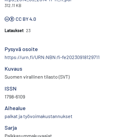
312.11 KB
CC BY 4.0
Lataukset
23
Pysyvä osoite
https://urn.fi/URN:NBN:fi-fe20230918129711
Kuvaus
Suomen virallinen tilasto (SVT)
ISSN
1798-6109
Aihealue
palkat ja työvoimakustannukset
Sarja
Palkkasummakuvaajat