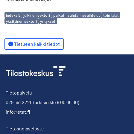
Avainsanat
indeksit
julkinen sektori
palkat
suhdannevaihtelut
toimialat
yksityinen sektori
yritykset
Tietueen kaikki tiedot
Tietopalvelu
029 551 2220
(arkisin klo 9.00-16.00)
info@stat.fi
Tietosuojaseloste