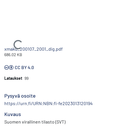
Ladataan...
xmaku_200107_2001_dig.pdf
686.02 KB
CC BY 4.0
Lataukset
99
Pysyvä osoite
https://urn.fi/URN:NBN:fi-fe2023013120194
Kuvaus
Suomen virallinen tilasto (SVT)