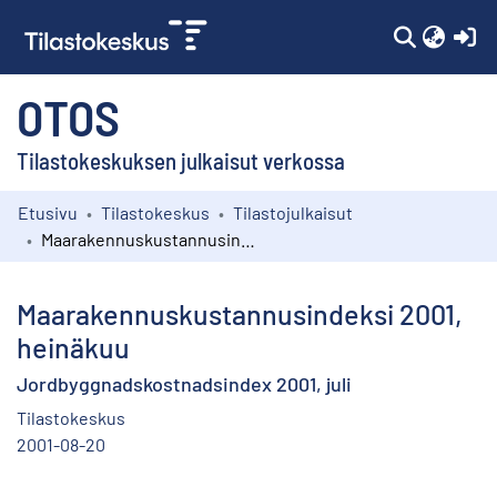
(c
OTOS
Tilastokeskuksen julkaisut verkossa
Etusivu
Tilastokeskus
Tilastojulkaisut
Kokoelmat
Maarakennuskustannusindeksi 2001, heinäkuu
Selaa
Maarakennuskustannusindeksi 2001,
heinäkuu
Jordbyggnadskostnadsindex 2001, juli
Tilastokeskus
2001-08-20