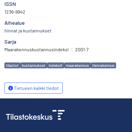
ISSN
1236-9942
Aihealue
hinnat ja kustannukset
Sarja
Maarakennuskustannusindeksi
|
2001:7
Avainsanat
tilastot
kustannukset
indeksit
maarakennus
tienrakennus
Tietueen kaikki tiedot