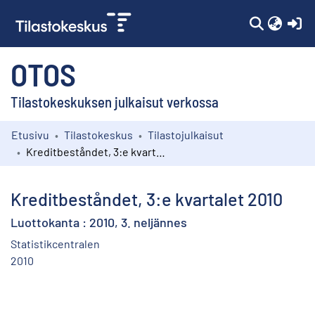
(c
OTOS
Tilastokeskuksen julkaisut verkossa
Etusivu
Tilastokeskus
Tilastojulkaisut
Kokoelmat
Kreditbeståndet, 3:e kvartalet 2010
Selaa
Kreditbeståndet, 3:e kvartalet 2010
Luottokanta : 2010, 3. neljännes
Statistikcentralen
2010