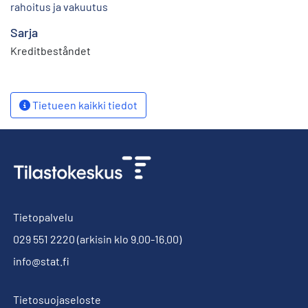
rahoitus ja vakuutus
Sarja
Kreditbeståndet
Tietueen kaikki tiedot
Tietopalvelu
029 551 2220
(arkisin klo 9.00-16.00)
info@stat.fi
Tietosuojaseloste