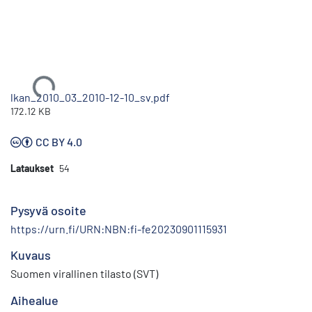
Ladataan...
lkan_2010_03_2010-12-10_sv.pdf
172.12 KB
CC BY 4.0
Lataukset
54
Pysyvä osoite
https://urn.fi/URN:NBN:fi-fe20230901115931
Kuvaus
Suomen virallinen tilasto (SVT)
Aihealue