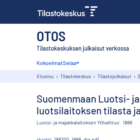
OTOS
Tilastokeskuksen julkaisut verkossa
Kokoelmat
Selaa
Etusivu
Tilastokeskus
Tilastojulkaisut
Suomenmaan Luotsi- ja 
luotsilaitoksen tilasta j
Luotsi- ja majakkalaitoksen Ylihallitus
1888
xluotsi_188700_1888_dig.pdf