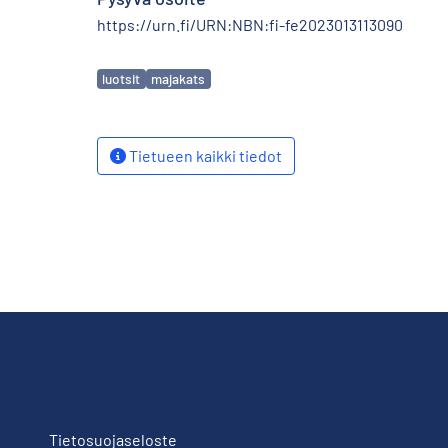
https://urn.fi/URN:NBN:fi-fe2023013113090
Avainsanat
luotsit
majakats
Tietueen kaikki tiedot
Tietosuojaseloste