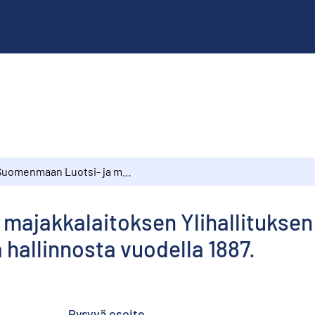
Suomenmaan Luotsi- ja majakkalaitoksen Ylihallituksen alamainen kertomus luotsilaitoksen tilasta ja hallinnosta vuodella 1887.
majakkalaitoksen Ylihallitukse
a hallinnosta vuodella 1887.
Pysyvä osoite