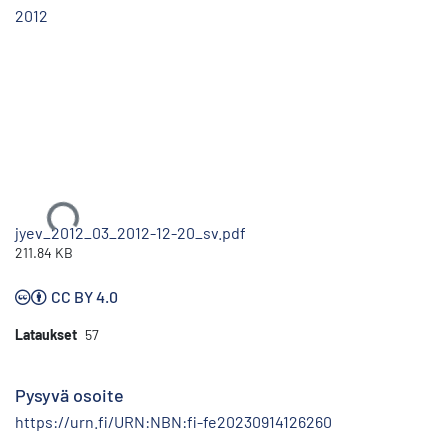
2012
Ladataan...
jyev_2012_03_2012-12-20_sv.pdf
211.84 KB
CC BY 4.0
Lataukset
57
Pysyvä osoite
https://urn.fi/URN:NBN:fi-fe20230914126260