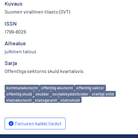
Kuvaus
Suomen virallinen tilasto (SVT)
ISSN
1799-8026
Aihealue
julkinen talous
Sarja
Offentliga sektorns skuld kvartalsvis
Avainsanat
kommunekonomi
offentlig ekonomi
offentlig sektor
offentlig skuld
skulder
socialskyddsfonder
statligt stöd
statsekonomi
statsgaranti
statsskuld
Tietueen kaikki tiedot