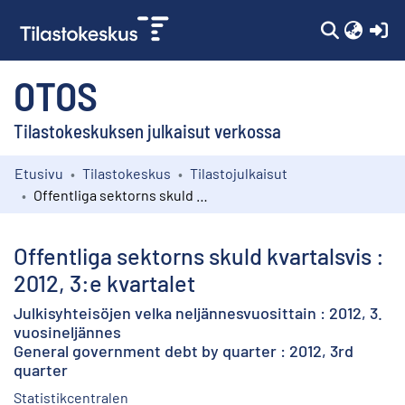
(c
OTOS
Tilastokeskuksen julkaisut verkossa
Etusivu
Tilastokeskus
Tilastojulkaisut
Kokoelmat
Offentliga sektorns skuld kvartalsvis : 2012, 3:e kvartalet
Selaa
Offentliga sektorns skuld kvartalsvis :
2012, 3:e kvartalet
Julkisyhteisöjen velka neljännesvuosittain : 2012, 3.
vuosineljännes
General government debt by quarter : 2012, 3rd
quarter
Statistikcentralen