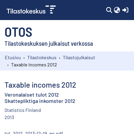
(c
OTOS
Tilastokeskuksen julkaisut verkossa
Etusivu
Tilastokeskus
Tilastojulkaisut
Kokoelmat
Taxable incomes 2012
Selaa
Taxable incomes 2012
Veronalaiset tulot 2012
Skattepliktiga inkomster 2012
Statistics Finland
2013
tvt_2012_2013-12-19_en.pdf