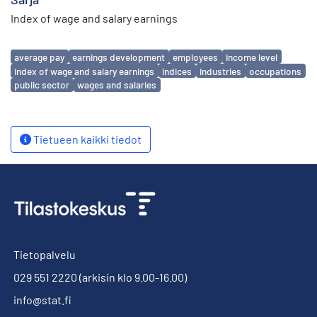
Index of wage and salary earnings
Avainsanat
average pay
earnings development
employees
income level
index of wage and salary earnings
indices
industries
occupations
public sector
wages and salaries
Tietueen kaikki tiedot
Tietopalvelu
029 551 2220
(arkisin klo 9.00-16.00)
info@stat.fi