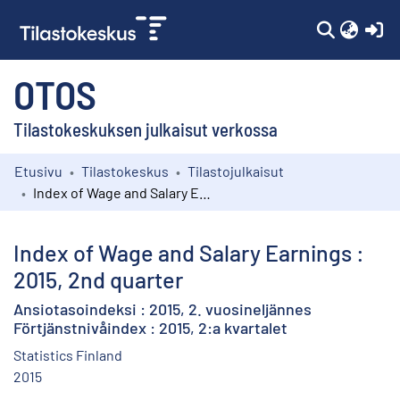
(c
OTOS
Tilastokeskuksen julkaisut verkossa
Etusivu
Tilastokeskus
Tilastojulkaisut
Kokoelmat
Index of Wage and Salary Earnings : 2015, 2nd quarter
Selaa
Index of Wage and Salary Earnings :
2015, 2nd quarter
Ansiotasoindeksi : 2015, 2. vuosineljännes
Förtjänstnivåindex : 2015, 2:a kvartalet
Statistics Finland
2015