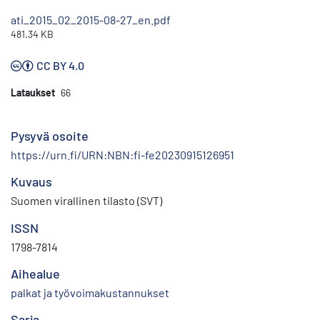
ati_2015_02_2015-08-27_en.pdf
481.34 KB
CC BY 4.0
Lataukset
66
Pysyvä osoite
https://urn.fi/URN:NBN:fi-fe20230915126951
Kuvaus
Suomen virallinen tilasto (SVT)
ISSN
1798-7814
Aihealue
palkat ja työvoimakustannukset
Sarja