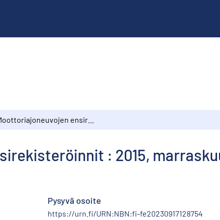
Moottoriajoneuvojen ensirekisteröinnit : 2015, marraskuu
irekisteröinnit : 2015, marrasku
Pysyvä osoite
https://urn.fi/URN:NBN:fi-fe20230917128754