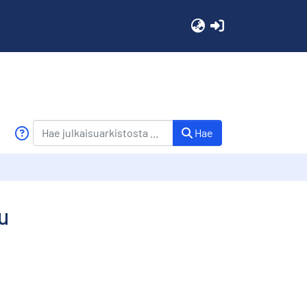
(current)
Hae
u