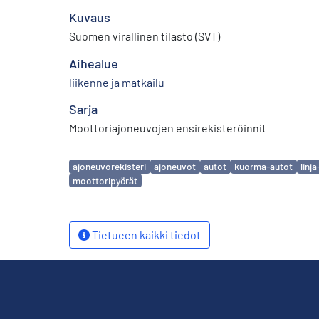
Kuvaus
Suomen virallinen tilasto (SVT)
Aihealue
liikenne ja matkailu
Sarja
Moottoriajoneuvojen ensirekisteröinnit
Avainsanat
ajoneuvorekisteri
ajoneuvot
autot
kuorma-autot
linj
moottoripyörät
Tietueen kaikki tiedot