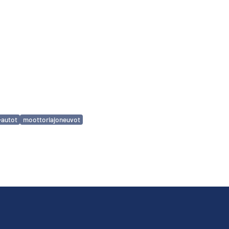
a-autot
moottoriajoneuvot