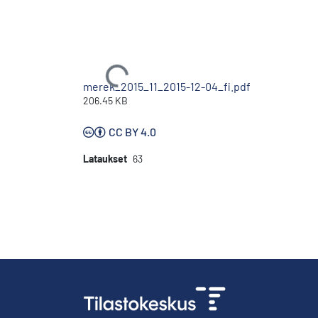
Ladataan...
merek_2015_11_2015-12-04_fi.pdf
206.45 KB
CC BY 4.0
Lataukset
63