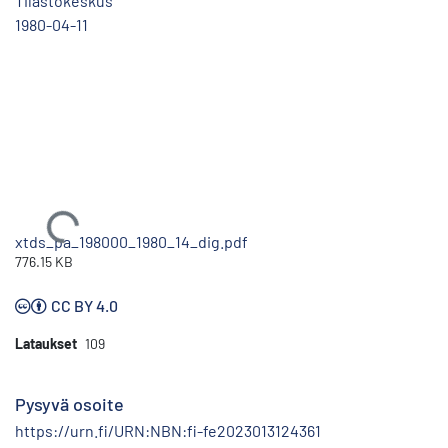
Tilastokeskus
1980-04-11
Ladataan...
xtds_pa_198000_1980_14_dig.pdf
776.15 KB
CC BY 4.0
Lataukset
109
Pysyvä osoite
https://urn.fi/URN:NBN:fi-fe2023013124361