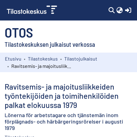
(c
OTOS
Tilastokeskuksen julkaisut verkossa
Etusivu
Tilastokeskus
Tilastojulkaisut
Kokoelmat
Ravitsemis- ja majoitusliikkeiden työntekijöiden ja toimihenkilöiden palkat elokuussa 1979
Selaa
Ravitsemis- ja majoitusliikkeiden
työntekijöiden ja toimihenkilöiden
palkat elokuussa 1979
Lönerna för arbetstagare och tjänstemän inom
förplägnads- och härbärgeringsrörelser i augusti
1979