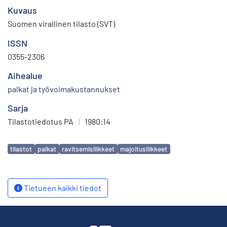
Kuvaus
Suomen virallinen tilasto (SVT)
ISSN
0355-2306
Aihealue
palkat ja työvoimakustannukset
Sarja
Tilastotiedotus PA
|
1980:14
Avainsanat
tilastot
palkat
ravitsemisliikkeet
majoitusliikkeet
Tietueen kaikki tiedot