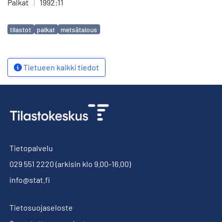
Palkat
|
1992:11
Avainsanat
tilastot
palkat
metsätalous
Tietueen kaikki tiedot
Tietopalvelu
029 551 2220
(arkisin klo 9.00-16.00)
info@stat.fi
Tietosuojaseloste