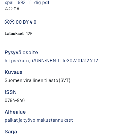
xpal_1992_11_dig.pdf
2.33 MB
CC BY 4.0
Lataukset
126
Pysyvä osoite
https://urn.fi/URN:NBN:fi-fe2023013124112
Kuvaus
Suomen virallinen tilasto (SVT)
ISSN
0784-946
Aihealue
palkat ja työvoimakustannukset
Sarja