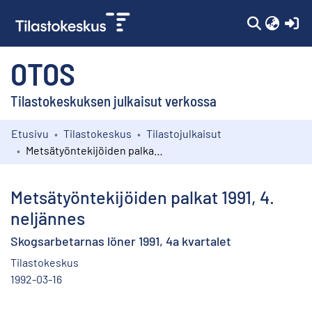
(c
OTOS
Tilastokeskuksen julkaisut verkossa
Etusivu
Tilastokeskus
Tilastojulkaisut
Kokoelmat
Metsätyöntekijöiden palkat 1991, 4. neljännes
Selaa
Metsätyöntekijöiden palkat 1991, 4.
neljännes
Skogsarbetarnas löner 1991, 4a kvartalet
Tilastokeskus
1992-03-16