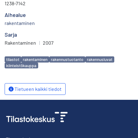
1238-7142
Aihealue
rakentaminen
Sarja
Rakentaminen
|
2007
Avainsanat
tilastot
rakentaminen
rakennustuotanto
rakennusluvat
kiinteistökauppa
Tietueen kaikki tiedot