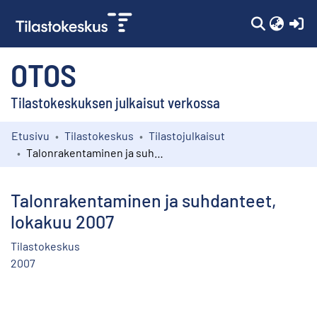
(c
OTOS
Tilastokeskuksen julkaisut verkossa
Etusivu
Tilastokeskus
Tilastojulkaisut
Kokoelmat
Talonrakentaminen ja suhdanteet, lokakuu 2007
Selaa
Talonrakentaminen ja suhdanteet,
lokakuu 2007
Tilastokeskus
2007