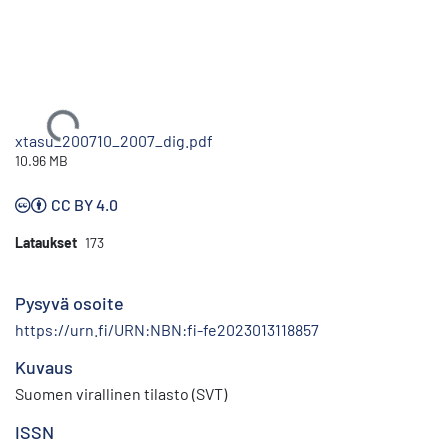
Ladataan...
xtasu_200710_2007_dig.pdf
10.96 MB
CC BY 4.0
Lataukset
173
Pysyvä osoite
https://urn.fi/URN:NBN:fi-fe2023013118857
Kuvaus
Suomen virallinen tilasto (SVT)
ISSN