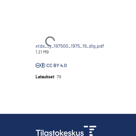
Ladataan...
xtds_ty_197500_1975_19_dig.pdf
1.21 MB
CC BY 4.0
Lataukset
79