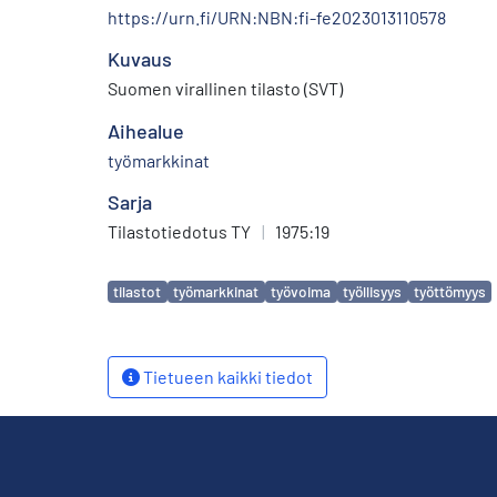
https://urn.fi/URN:NBN:fi-fe2023013110578
Kuvaus
Suomen virallinen tilasto (SVT)
Aihealue
työmarkkinat
Sarja
Tilastotiedotus TY
|
1975:19
Avainsanat
tilastot
työmarkkinat
työvoima
työllisyys
työttömyys
Tietueen kaikki tiedot