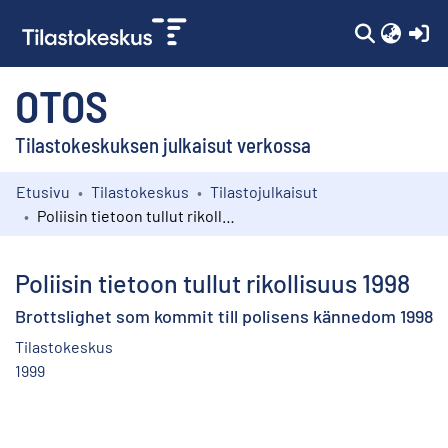
(c
OTOS
Tilastokeskuksen julkaisut verkossa
Etusivu
Tilastokeskus
Tilastojulkaisut
Kokoelmat
Poliisin tietoon tullut rikollisuus 1998
Selaa
Poliisin tietoon tullut rikollisuus 1998
Brottslighet som kommit till polisens kännedom 1998
Tilastokeskus
1999