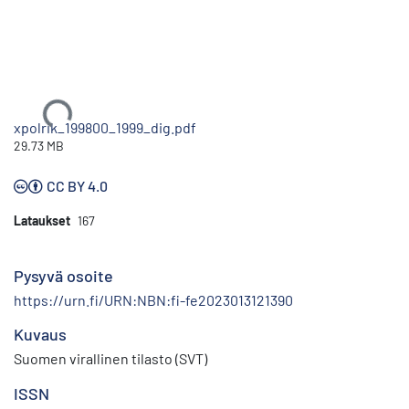
Ladataan...
xpolrik_199800_1999_dig.pdf
29.73 MB
CC BY 4.0
Lataukset
167
Pysyvä osoite
https://urn.fi/URN:NBN:fi-fe2023013121390
Kuvaus
Suomen virallinen tilasto (SVT)
ISSN