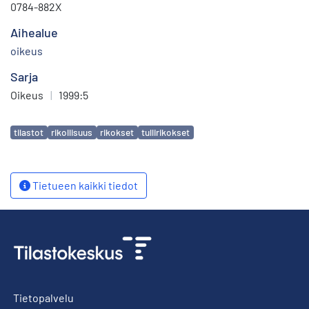
0784-882X
Aihealue
oikeus
Sarja
Oikeus
|
1999:5
Avainsanat
tilastot
rikollisuus
rikokset
tullirikokset
Tietueen kaikki tiedot
Tietopalvelu