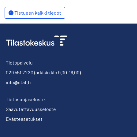
Tietueen kaikki tiedot
Tietopalvelu
029 551 2220
(arkisin klo 9.00-16.00)
info@stat.fi
Tietosuojaseloste
Saavutettavuusseloste
Evästeasetukset