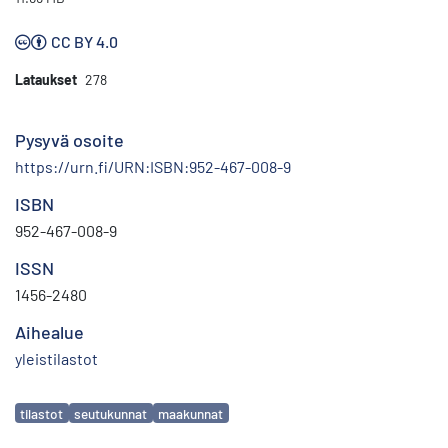
CC BY 4.0
Lataukset
278
Pysyvä osoite
https://urn.fi/URN:ISBN:952-467-008-9
ISBN
952-467-008-9
ISSN
1456-2480
Aihealue
yleistilastot
Avainsanat
tilastot
seutukunnat
maakunnat