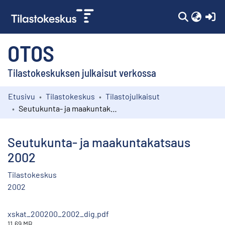
(c
OTOS
Tilastokeskuksen julkaisut verkossa
Etusivu
Tilastokeskus
Tilastojulkaisut
Kokoelmat
Seutukunta- ja maakuntakatsaus 2002
Selaa
Seutukunta- ja maakuntakatsaus
2002
Tilastokeskus
2002
xskat_200200_2002_dig.pdf
11.69 MB