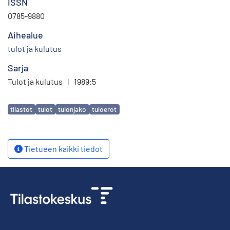
ISSN
0785-9880
Aihealue
tulot ja kulutus
Sarja
Tulot ja kulutus
|
1989:5
Avainsanat
tilastot
tulot
tulonjako
tuloerot
Tietueen kaikki tiedot