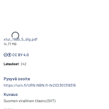
Ladataan...
xtul_1989_5_dig.pdf
14.77 MB
CC BY 4.0
Lataukset
242
Pysyvä osoite
https://urn.fi/URN:NBN:fi-fe202301318316
Kuvaus
Suomen virallinen tilasto (SVT)