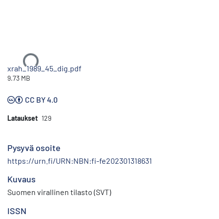
Ladataan...
xrah_1989_45_dig.pdf
9.73 MB
CC BY 4.0
Lataukset
129
Pysyvä osoite
https://urn.fi/URN:NBN:fi-fe202301318631
Kuvaus
Suomen virallinen tilasto (SVT)
ISSN