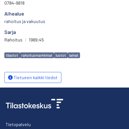
0784-9818
Aihealue
rahoitus ja vakuutus
Sarja
Rahoitus
|
1989:45
Avainsanat
tilastot
rahoitusmarkkinat
luotot
lainat
Tietueen kaikki tiedot
Tietopalvelu