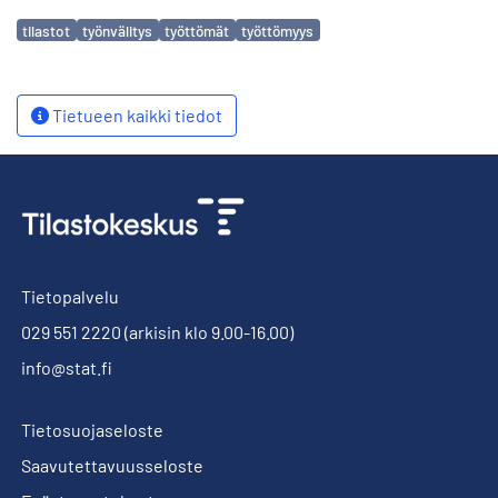
Avainsanat
tilastot
työnvälitys
työttömät
työttömyys
Tietueen kaikki tiedot
Tietopalvelu
029 551 2220
(arkisin klo 9.00-16.00)
info@stat.fi
Tietosuojaseloste
Saavutettavuusseloste