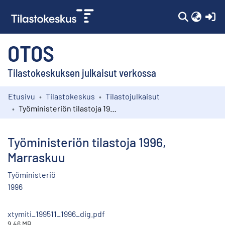
(c
OTOS
Tilastokeskuksen julkaisut verkossa
Etusivu
Tilastokeskus
Tilastojulkaisut
Kokoelmat
Työministeriön tilastoja 1996, Marraskuu
Selaa
Työministeriön tilastoja 1996,
Marraskuu
Työministeriö
1996
xtymiti_199511_1996_dig.pdf
9.46 MB