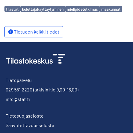
Avainsanat
tilastot
kuluttajakäyttäytyminen
mielipidetutkimus
maakunnat
Tietueen kaikki tiedot
Tietopalvelu
029 551 2220
(arkisin klo 9.00-16.00)
info@stat.fi
Tietosuojaseloste
Saavutettavuusseloste