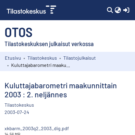
(c
OTOS
Tilastokeskuksen julkaisut verkossa
Etusivu
Tilastokeskus
Tilastojulkaisut
Kokoelmat
Kuluttajabarometri maakunnittain 2003 : 2. neljännes
Selaa
Kuluttajabarometri maakunnittain
2003 : 2. neljännes
Tilastokeskus
2003-07-24
xkbarm_2003q2_2003_dig.pdf
14.56 MB