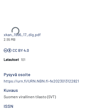
Ladataan...
xkan_1996_17_dig.pdf
2.55 MB
CC BY 4.0
Lataukset
101
Pysyvä osoite
https://urn.fi/URN:NBN:fi-fe2023013122821
Kuvaus
Suomen virallinen tilasto (SVT)
ISSN