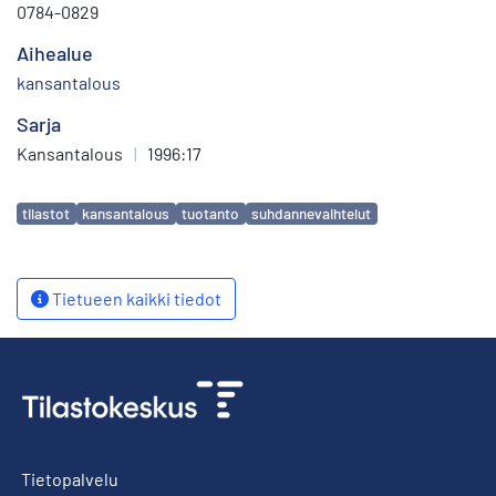
0784-0829
Aihealue
kansantalous
Sarja
Kansantalous
|
1996:17
Avainsanat
tilastot
kansantalous
tuotanto
suhdannevaihtelut
Tietueen kaikki tiedot
Tietopalvelu