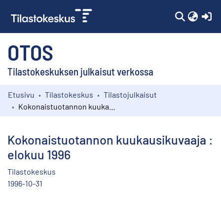
(c
OTOS
Tilastokeskuksen julkaisut verkossa
Etusivu
Tilastokeskus
Tilastojulkaisut
Kokoelmat
Kokonaistuotannon kuukausikuvaaja : elokuu 1996
Selaa
Kokonaistuotannon kuukausikuvaaja :
elokuu 1996
Tilastokeskus
1996-10-31