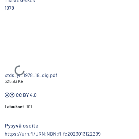
Tilastokeskus
1978
Ladataan...
xtds_yr_1978_18_dig.pdf
325.93 KB
CC BY 4.0
Lataukset
101
Pysyvä osoite
https://urn.fi/URN:NBN:fi-fe2023013122299