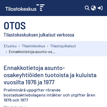
(c
OTOS
Tilastokeskuksen julkaisut verkossa
Etusivu
Tilastokeskus
Tilastojulkaisut
Kokoelmat
Ennakkotietoja asunto-osakeyhtiöiden tuotoista ja kuluista vuosilta 1976 ja 1977
Selaa
Ennakkotietoja asunto-
osakeyhtiöiden tuotoista ja kuluista
vuosilta 1976 ja 1977
Preliminärä uppgifter rörande
bostadsaktiebolagens intäkter och utgifter åren
1976 och 1977