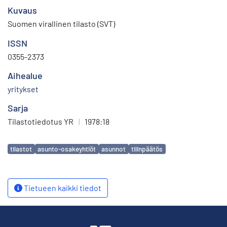
Kuvaus
Suomen virallinen tilasto (SVT)
ISSN
0355-2373
Aihealue
yritykset
Sarja
Tilastotiedotus YR
|
1978:18
Avainsanat
tilastot
asunto-osakeyhtiöt
asunnot
tilinpäätös
Tietueen kaikki tiedot