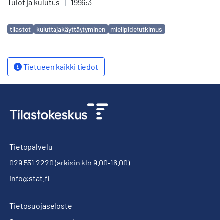
Tulot ja kulutus
|
1996:3
Avainsanat
tilastot
kuluttajakäyttäytyminen
mielipidetutkimus
Tietueen kaikki tiedot
Tietopalvelu
029 551 2220
(arkisin klo 9.00-16.00)
info@stat.fi
Tietosuojaseloste