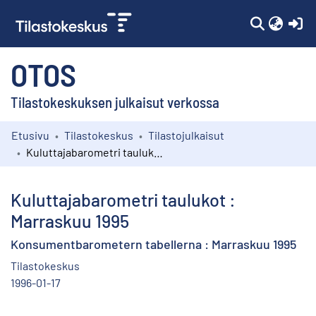
(c
OTOS
Tilastokeskuksen julkaisut verkossa
Etusivu
Tilastokeskus
Tilastojulkaisut
Kokoelmat
Kuluttajabarometri taulukot : Marraskuu 1995
Selaa
Kuluttajabarometri taulukot :
Marraskuu 1995
Konsumentbarometern tabellerna : Marraskuu 1995
Tilastokeskus
1996-01-17