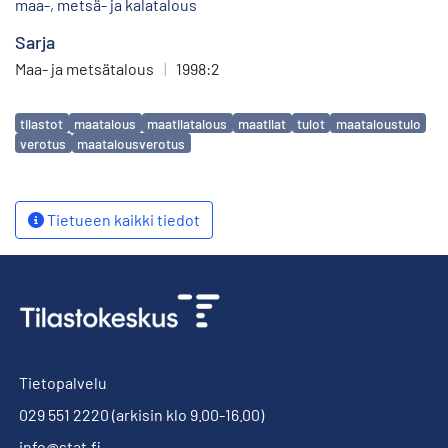
maa-, metsä- ja kalatalous
Sarja
Maa- ja metsätalous
|
1998:2
Avainsanat
tilastot
maatalous
maatilatalous
maatilat
tulot
maataloustulo
verotus
maatalousverotus
Tietueen kaikki tiedot
Tietopalvelu
029 551 2220
(arkisin klo 9.00-16.00)
info@stat.fi