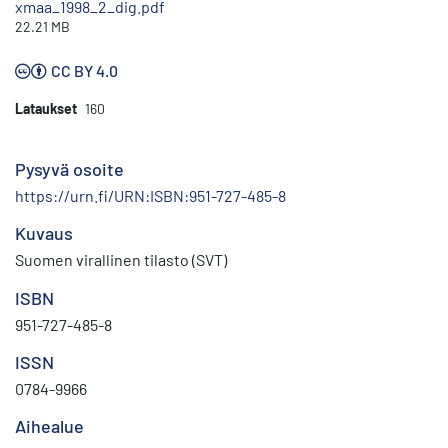
xmaa_1998_2_dig.pdf
22.21 MB
CC BY 4.0
Lataukset
160
Pysyvä osoite
https://urn.fi/URN:ISBN:951-727-485-8
Kuvaus
Suomen virallinen tilasto (SVT)
ISBN
951-727-485-8
ISSN
0784-9966
Aihealue