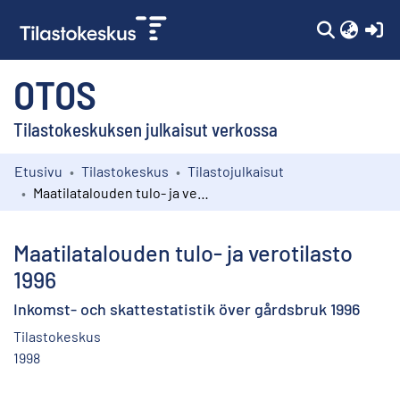
(c
OTOS
Tilastokeskuksen julkaisut verkossa
Etusivu
Tilastokeskus
Tilastojulkaisut
Kokoelmat
Maatilatalouden tulo- ja verotilasto 1996
Selaa
Maatilatalouden tulo- ja verotilasto
1996
Inkomst- och skattestatistik över gårdsbruk 1996
Tilastokeskus
1998