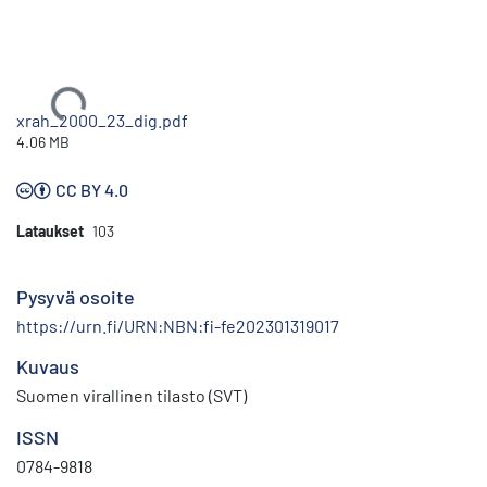
Ladataan...
xrah_2000_23_dig.pdf
4.06 MB
CC BY 4.0
Lataukset
103
Pysyvä osoite
https://urn.fi/URN:NBN:fi-fe202301319017
Kuvaus
Suomen virallinen tilasto (SVT)
ISSN
0784-9818