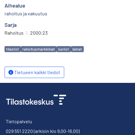
Aihealue
rahoitus ja vakuutus
Sarja
Rahoitus
|
2000:23
Avainsanat
tilastot
rahoitusmarkkinat
luotot
lainat
Tietueen kaikki tiedot
Tietopalvelu
029 551 2220
(arkisin klo 9.00-16.00)