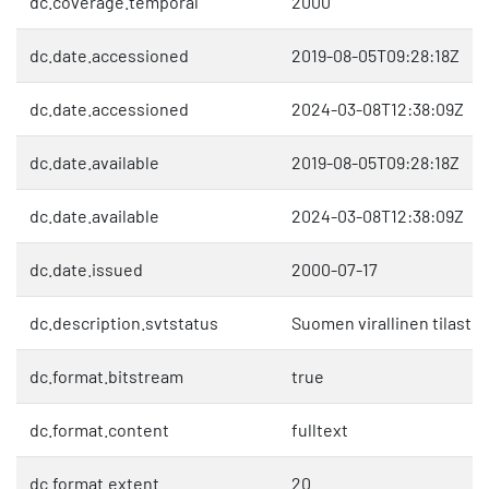
dc.coverage.temporal
2000
dc.date.accessioned
2019-08-05T09:28:18Z
dc.date.accessioned
2024-03-08T12:38:09Z
dc.date.available
2019-08-05T09:28:18Z
dc.date.available
2024-03-08T12:38:09Z
dc.date.issued
2000-07-17
dc.description.svtstatus
Suomen virallinen tilasto 
dc.format.bitstream
true
dc.format.content
fulltext
dc.format.extent
20