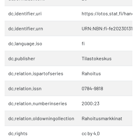
dc.identifier.uri
https://otos.stat.fi/hand
dc.identifier.urn
URN:NBN:fi-fe202301319
dc.language.iso
fi
dc.publisher
Tilastokeskus
dc.relation.ispartofseries
Rahoitus
dc.relation.issn
0784-9818
dc.relation.numberinseries
2000:23
dc.relation.oldowningollection
Rahoitusmarkkinat
dc.rights
cc by 4.0