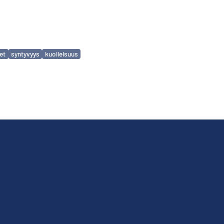
et
syntyvyys
kuolleisuus