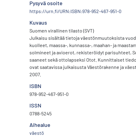
Pysyvä osoite
https://urn.fi/URN:ISBN:978-952-467-951-0
Kuvaus
Suomen virallinen tilasto (SVT)
Julkaisu sisältää tietoja väestönmuutoksista vuod
kuolleet, maassa-, kunnassa-, maahan- ja maastamu
solmineet ja avioerot, rekisteröidyt parisuhteet
saaneet sekä ottolapseksi Otot. Kunnittaiset tie
ovat saatavissa julkaisusta Väestörakenne ja väe
2007.
ISBN
978-952-467-951-0
ISSN
0788-5245
Aihealue
väestö