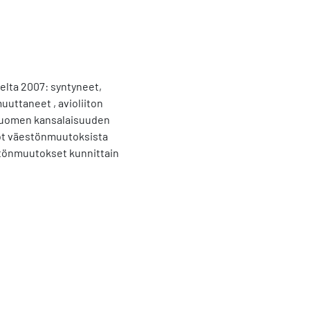
elta 2007: syntyneet,
uttaneet , avioliiton
, Suomen kansalaisuuden
dot väestönmuutoksista
stönmuutokset kunnittain