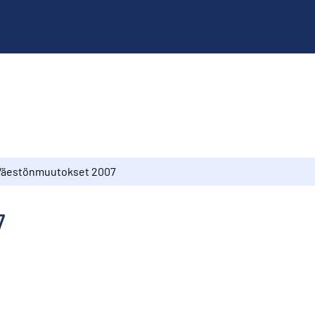
Väestönmuutokset 2007
7