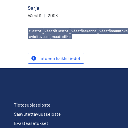
Sarja
Väestö
|
2008
Avainsanat
tilastot
väestötilastot
väestörakenne
väestönmuutoks
avioituvuus
muuttoliike
Tietueen kaikki tiedot
Tietosuojaseloste
Saavutettavuusseloste
Evästeasetukset