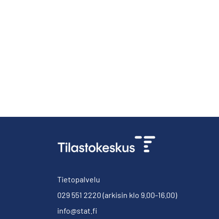
Tietopalvelu
029 551 2220
(arkisin klo 9.00-16.00)
info@stat.fi