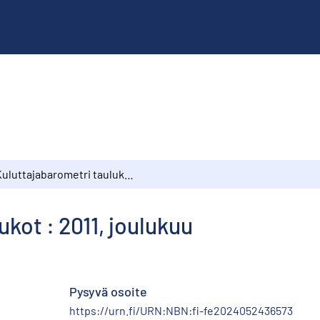
Kuluttajabarometri taulukot : 2011, joulukuu
kot : 2011, joulukuu
Pysyvä osoite
https://urn.fi/URN:NBN:fi-fe2024052436573