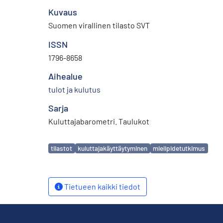
Kuvaus
Suomen virallinen tilasto SVT
ISSN
1796-8658
Aihealue
tulot ja kulutus
Sarja
Kuluttajabarometri. Taulukot
Avainsanat
tilastot
kuluttajakäyttäytyminen
mielipidetutkimus
Tietueen kaikki tiedot