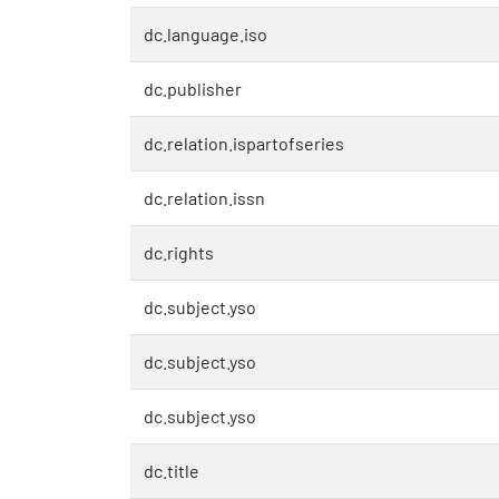
dc.language.iso
dc.publisher
dc.relation.ispartofseries
dc.relation.issn
dc.rights
dc.subject.yso
dc.subject.yso
dc.subject.yso
dc.title