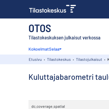
OTOS
Tilastokeskuksen julkaisut verkossa
Kokoelmat
Selaa
Etusivu
Tilastokeskus
Tilastojulkaisut
Kuluttajabarometri taulu
dc.coverage.spatial