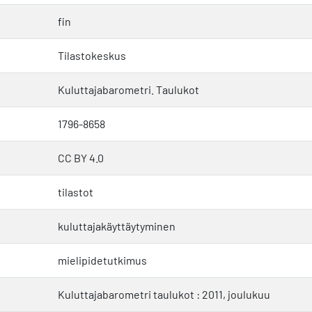
fin
Tilastokeskus
Kuluttajabarometri. Taulukot
1796-8658
CC BY 4.0
tilastot
kuluttajakäyttäytyminen
mielipidetutkimus
Kuluttajabarometri taulukot : 2011, joulukuu