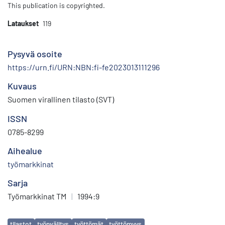
This publication is copyrighted.
Lataukset
119
Pysyvä osoite
https://urn.fi/URN:NBN:fi-fe2023013111296
Kuvaus
Suomen virallinen tilasto (SVT)
ISSN
0785-8299
Aihealue
työmarkkinat
Sarja
Työmarkkinat TM
|
1994:9
Avainsanat
tilastot
työnvälitys
työttömät
työttömyys