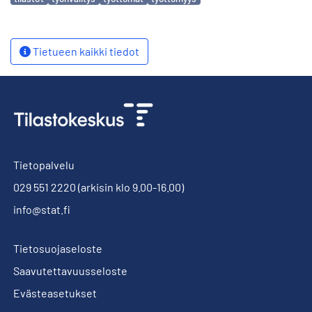
Tietueen kaikki tiedot
Tietopalvelu
029 551 2220
(arkisin klo 9.00-16.00)
info@stat.fi
Tietosuojaseloste
Saavutettavuusseloste
Evästeasetukset