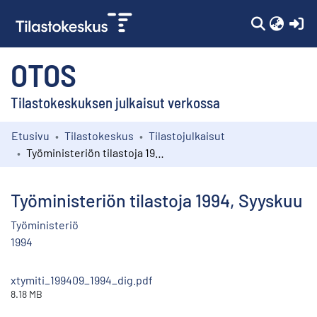
(c
OTOS
Tilastokeskuksen julkaisut verkossa
Etusivu
Tilastokeskus
Tilastojulkaisut
Kokoelmat
Työministeriön tilastoja 1994, Syyskuu
Selaa
Työministeriön tilastoja 1994, Syyskuu
Työministeriö
1994
xtymiti_199409_1994_dig.pdf
8.18 MB