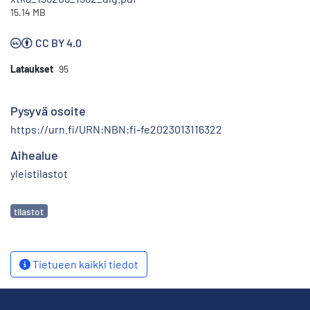
15.14 MB
CC BY 4.0
Lataukset
95
Pysyvä osoite
https://urn.fi/URN:NBN:fi-fe2023013116322
Aihealue
yleistilastot
Avainsanat
tilastot
Tietueen kaikki tiedot