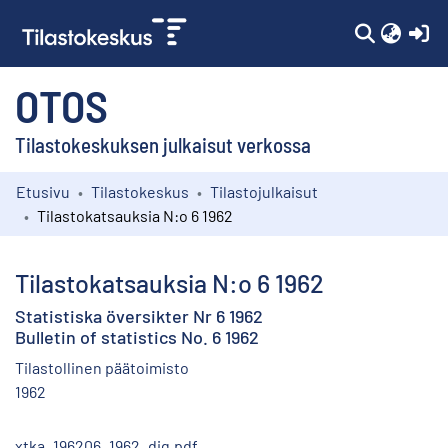
(c
OTOS
Tilastokeskuksen julkaisut verkossa
Etusivu
Tilastokeskus
Tilastojulkaisut
Kokoelmat
Tilastokatsauksia N:o 6 1962
Selaa
Tilastokatsauksia N:o 6 1962
Statistiska översikter Nr 6 1962
Bulletin of statistics No. 6 1962
Tilastollinen päätoimisto
1962
xtka_196206_1962_dig.pdf