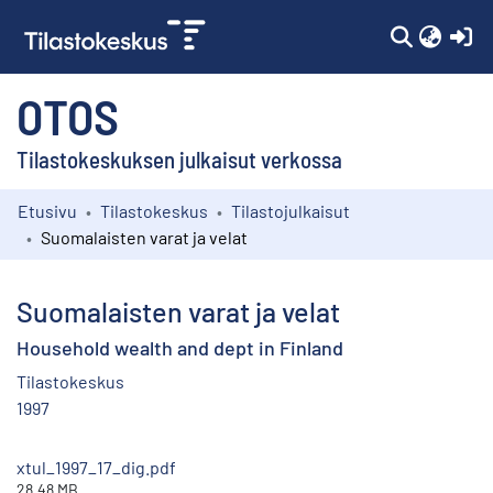
(c
OTOS
Tilastokeskuksen julkaisut verkossa
Etusivu
Tilastokeskus
Tilastojulkaisut
Kokoelmat
Suomalaisten varat ja velat
Selaa
Suomalaisten varat ja velat
Household wealth and dept in Finland
Tilastokeskus
1997
xtul_1997_17_dig.pdf
28.48 MB