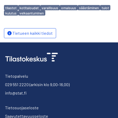
Avainsanat
tilastot
kotitaloudet
varallisuus
omaisuus
säästäminen
tulot
kulutus
velkaantuminen
Tietueen kaikki tiedot
Tietopalvelu
029 551 2220
(arkisin klo 9.00-16.00)
info@stat.fi
Tietosuojaseloste
Saavutettavuusseloste