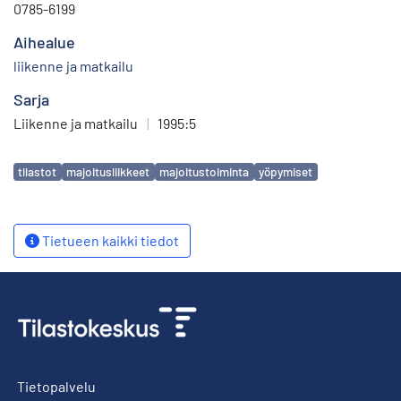
0785-6199
Aihealue
liikenne ja matkailu
Sarja
Liikenne ja matkailu
|
1995:5
Avainsanat
tilastot
majoitusliikkeet
majoitustoiminta
yöpymiset
Tietueen kaikki tiedot
Tietopalvelu