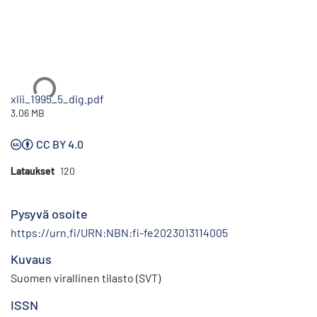
Ladataan...
xlii_1995_5_dig.pdf
3.06 MB
CC BY 4.0
Lataukset
120
Pysyvä osoite
https://urn.fi/URN:NBN:fi-fe2023013114005
Kuvaus
Suomen virallinen tilasto (SVT)
ISSN