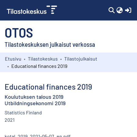
(c
OTOS
Tilastokeskuksen julkaisut verkossa
Etusivu
Tilastokeskus
Tilastojulkaisut
Kokoelmat
Educational finances 2019
Selaa
Educational finances 2019
Koulutuksen talous 2019
Utbildningsekonomi 2019
Statistics Finland
2021
kotal_2019_2021-05-07_en.pdf