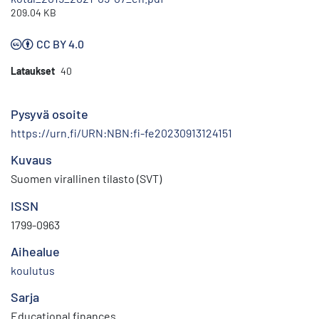
209.04 KB
CC BY 4.0
Lataukset
40
Pysyvä osoite
https://urn.fi/URN:NBN:fi-fe20230913124151
Kuvaus
Suomen virallinen tilasto (SVT)
ISSN
1799-0963
Aihealue
koulutus
Sarja
Educational finances